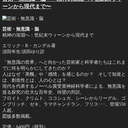
ーンから現代まで〜
芸術・無意識・脳
精神の深淵へ：世紀末ウィーンから現代まで
エリック・R・カンデル著
須田年生/須田ゆり訳
「無意識の世界」へと向かった芸術家と科学者たちはこれま
でに何を明らかにしてきたのか？
人はなぜ「美醜」や「感情」を感じるのか？ そして知覚と
は、創造性とは、人の心とは？
現代を代表するノーベル賞受賞神経科学者による、無意識を
巡る探究の壮大な百年史、待望の邦訳。
フロイト、クリムト、ココシュカ、シーレからリーグル、ゴ
ンブリッチ、ゼキ、ラマチャンドラン、フリス･･･、登場550
人超。
図版多数掲載。
定価：6400円（税別）