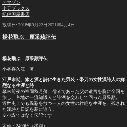
アマゾン
楽天ブックス
紀伊国屋書店
投稿日:
2018年9月22日
2021年4月4日
楊花飛ぶ 原采蘋評伝
楊花飛ぶ 原采蘋評伝
小谷喜久江 著
江戸末期、旅と酒と詩に生きた男装・帯刀の女性漢詩人の鮮
烈なる生涯と詩
幕末前夜の福岡秋月藩、儒者であった父の遺言を胸に全国を
旅し、各地の一流知識人と詩酒を交わして回った原采蘋。
近世史上でも異彩を放つ一人の女性の壮絶な生涯を、残され
た漢詩と日記を基に追う。
※小説ではなく伝記です
定価：2400円（税別）