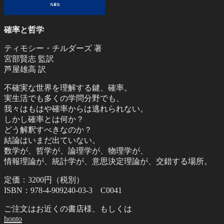
確率と哲学
ティモシー・チルダーズ 著
宮部賢志 監訳
芦屋雄高 訳
不確実な世界を理解する鍵、確率。
実生活でも多くの学問分野でも、
我々はもはや確率からは逃れられない。
しかし確率とは何か？
どう解釈すべきなのか？
結論はいまだ出ていない。
数学が、哲学が、論理学が、物理学が、
情報理論が、統計学が、意思決定理論が、交錯する場所。
定価：3200円（税別）
ISBN：978-4-909240-03-3 C0041
ご注文はお近くの書店様、もしくは
honto