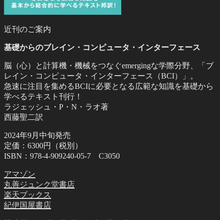
近刊のご案内
基礎からのブレイン・コンピュータ・インターフェース
脳（心）と計算機・機械をつなぐemergingな学際分野、「ブ
レイン・コンピュータ・インターフェース（BCI）」。
急速に注目を集めるBCIに必要となる広範な知識を基礎から
学べるテキスト刊行！
ラジェッシュ・P・N・ラオ著
西藤聖二訳
2024年9月中旬発売
定価：6300円（税別）
ISBN：978-4-909240-05-7 C3050
アマゾン
丸善ジュンク堂書店
楽天ブックス
紀伊国屋書店