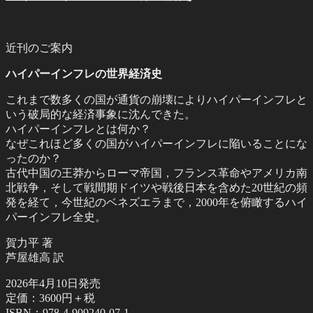
近刊のご案内
ハイパーインフレの世界経済史
これまで数多くの国が通貨の崩壊によりハイパーインフレと
いう破局的な経済事象に沈んできた。
ハイパーインフレとは何か？
なぜこれほど多くの国がハイパーインフレに陥いることにな
ったのか？
古代中国の王莽からローマ帝国，フランス革命やアメリカ南
北戦争，そして戦間期ドイツや戦後日本を含めた20世紀の頻
発を経て，今世紀のベネズエラまで，2000年を俯瞰するハイ
パーインフレ全史。
賀力平 著
芦屋雄高 訳
2026年4月10日発売
定価：3600円＋税
ISBN：978-4-909240-07-1