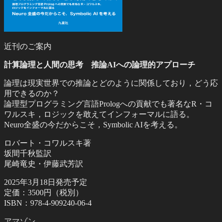
近刊のご案内
計算論理と人間の思考 推論AIへの論理的アプローチ
論理は現実世界での推論とどのように関係しており，どう応
用できるのか？
論理型プログラミング言語Prologへの貢献でも著名なR・コ
ワルスキ，ロジックを敢えてインフォーマルに語る。
Neuro全盛の今だからこそ，Symbolic AIを考える。
ロバート・コワルスキ著
坂間千秋監訳
尾崎竜史・伊藤武芳訳
2025年3月18日発売予定
定価：3500円（税別）
ISBN：978-4-909240-06-4
アマゾン