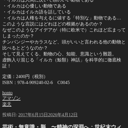
・イルカは心優しい動物である
・イルカはイルカ語を話している
・イルカは人権を与えるに値する「特別な」動物である…
このような言説にはどれほどの根拠があるのか？
なぜこのようなアイデアが（特に欧米で）これほど広まって
しまったのか？
チンパンジーやカラスなど、頭がいいと言われる他の動物と
比べるとどうなのか？
そして見えてくる、動物の心、知能、意識という難題。
虚飾入り混じる「イルカ（鯨類）神話」を科学的に徹底検
証！
定価：2400円（税別）
ISBN：978-4-909240-02-6 C0045
honto
アマゾン
楽天
投稿日:
2017年6月15日
2026年4月12日
芸術・無意識・脳 〜精神の深淵へ：世紀末ウィ