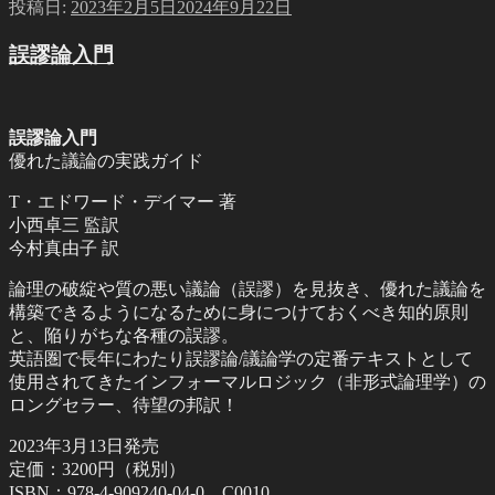
投稿日:
2023年2月5日
2024年9月22日
誤謬論入門
誤謬論入門
優れた議論の実践ガイド
T・エドワード・デイマー 著
小西卓三 監訳
今村真由子 訳
論理の破綻や質の悪い議論（誤謬）を見抜き、優れた議論を
構築できるようになるために身につけておくべき知的原則
と、陥りがちな各種の誤謬。
英語圏で長年にわたり誤謬論/議論学の定番テキストとして
使用されてきたインフォーマルロジック（非形式論理学）の
ロングセラー、待望の邦訳！
2023年3月13日発売
定価：3200円（税別）
ISBN：978-4-909240-04-0 C0010